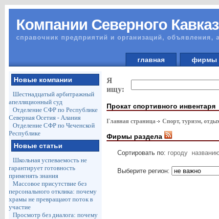
Компании Северного Кавказ
справочник предприятий и организаций, объявления, 
главная
фирм
Новые компании
Я
ищу:
Шестнадцатый арбитражный
апелляционный суд
Прокат спортивного инвентаря
Отделение СФР по Республике
Северная Осетия - Алания
Главная страница
Спорт, туризм, отды
Отделение СФР по Чеченской
Республике
Фирмы раздела
Новые статьи
Сортировать по:
городу
названи
Школьная успеваемость не
гарантирует готовность
Выберите регион:
применять знания
Массовое присутствие без
персонального отклика: почему
храмы не превращают поток в
участие
Просмотр без диалога: почему