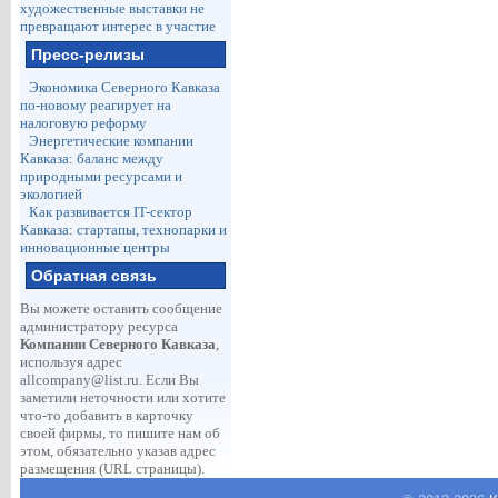
художественные выставки не
превращают интерес в участие
Пресс-релизы
Экономика Северного Кавказа
по-новому реагирует на
налоговую реформу
Энергетические компании
Кавказа: баланс между
природными ресурсами и
экологией
Как развивается IT-сектор
Кавказа: стартапы, технопарки и
инновационные центры
Обратная связь
Вы можете оставить сообщение
администратору ресурса
Компании Северного Кавказа
,
используя адрес
allcompany@list.ru
. Если Вы
заметили неточности или хотите
что-то добавить в карточку
своей фирмы, то пишите нам об
этом, обязательно указав адрес
размещения (URL страницы).