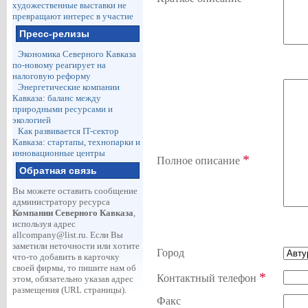
художественные выставки не
превращают интерес в участие
Пресс-релизы
Экономика Северного Кавказа
по-новому реагирует на
налоговую реформу
Энергетические компании
Кавказа: баланс между
природными ресурсами и
экологией
Как развивается IT-сектор
Кавказа: стартапы, технопарки и
инновационные центры
*
Полное описание
Обратная связь
Вы можете оставить сообщение
администратору ресурса
Компании Северного Кавказа
,
используя адрес
allcompany@list.ru
. Если Вы
заметили неточности или хотите
Город
что-то добавить в карточку
своей фирмы, то пишите нам об
*
Контактный телефон
этом, обязательно указав адрес
размещения (URL страницы).
Факс