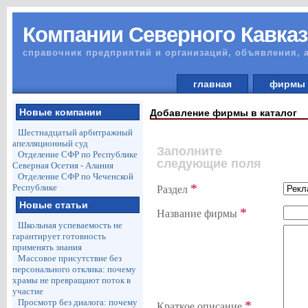
Компании Северного Кавказ
справочник предприятий и организаций, объявления, 
главная
фирм
Новые компании
Добавление фирмы в каталог
Шестнадцатый арбитражный
апелляционный суд
Заполните
Отделение СФР по Республике
следующие поля
Северная Осетия - Алания
Отделение СФР по Чеченской
*
Республике
Раздел
Новые статьи
*
Название фирмы
Школьная успеваемость не
гарантирует готовность
применять знания
Массовое присутствие без
персонального отклика: почему
храмы не превращают поток в
участие
Просмотр без диалога: почему
*
Краткое описание