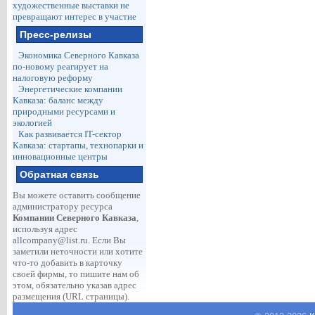
художественные выставки не
превращают интерес в участие
Пресс-релизы
Экономика Северного Кавказа
по-новому реагирует на
налоговую реформу
Энергетические компании
Кавказа: баланс между
природными ресурсами и
экологией
Как развивается IT-сектор
Кавказа: стартапы, технопарки и
инновационные центры
Обратная связь
Вы можете оставить сообщение
администратору ресурса
Компании Северного Кавказа
,
используя адрес
allcompany@list.ru
. Если Вы
заметили неточности или хотите
что-то добавить в карточку
своей фирмы, то пишите нам об
этом, обязательно указав адрес
размещения (URL страницы).