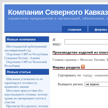
Компании Северного Кавказ
справочник предприятий и организаций, объявления, 
главная
фирм
Новые компании
Я
ищу:
Шестнадцатый арбитражный
апелляционный суд
Производство изделий из плас
Отделение СФР по Республике
Северная Осетия - Алания
Главная страница
Металлы. Топливо. 
Отделение СФР по Чеченской
Республике
Фирмы раздела
Новые статьи
Сортировать по:
городу
названи
Школьная успеваемость не
гарантирует готовность
Выберите регион:
применять знания
Массовое присутствие без
персонального отклика: почему
храмы не превращают поток в
участие
Просмотр без диалога: почему